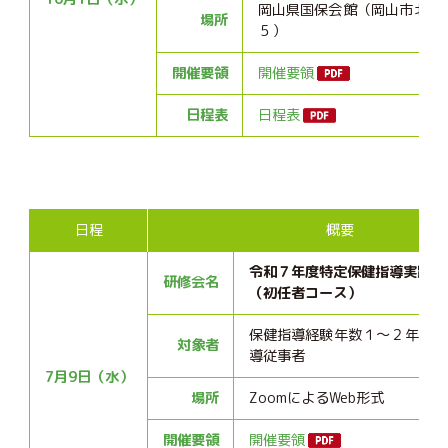
岡山県国保会館（岡山市北区
場所
５）
開催要領
開催要領
日程表
日程表
日程
概要
令和７年度特定保健指導実践者
研修会名
（初任者コース）
保健指導経験年数１～２年目の
対象者
導従事者
7月9日（水）
場所
ZoomによるWeb形式
開催要領
開催要領