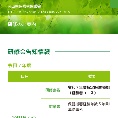
岡山県保険者協議会
TEL：086-223-9103 ／ FAX：086-223-9105
研修のご案内
研修会告知情報
令和７年度
日程
概要
令和７年度特定保健指導実践
研修会名
（経験者コース）
保健指導経験年数３年目以上
対象者
導従事者
10月1日（水）